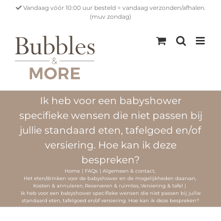
Ga
Vandaag vóór 10:00 uur besteld = vandaag verzonden/afhalen.
naar
(muv zondag)
inhoud
Ik heb voor een babyshower
specifieke wensen die niet passen bij
jullie standaard eten, tafelgoed en/of
versiering. Hoe kan ik deze
bespreken?
Home
FAQs
Algemeen & contact
Het eten/drinken voor de babyshower en de mogelijkheden daarvan
Kosten & annuleren
Reserveren & ruimtes
Versiering & tafel
Ik heb voor een babyshower specifieke wensen die niet passen bij jullie
standaard eten, tafelgoed en/of versiering. Hoe kan ik deze bespreken?