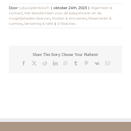
Door
rubywijdenbosch
|
oktober 24th, 2023
|
Algemeen &
contact
,
Het eten/drinken voor de babyshower en de
mogelijkheden daarvan
,
Kosten & annuleren
,
Reserveren &
ruimtes
,
Versiering & tafel
|
0 Reacties
Share This Story, Choose Your Platform!
Facebook
X
Reddit
LinkedIn
WhatsApp
Tumblr
Pinterest
Vk
E-
mail