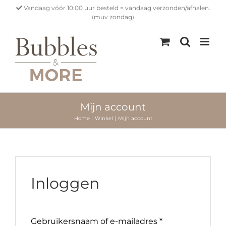
Ga
Vandaag vóór 10:00 uur besteld = vandaag verzonden/afhalen.
naar
(muv zondag)
inhoud
Mijn account
Home
Winkel
Mijn account
Inloggen
Verplicht
Gebruikersnaam of e-mailadres
*