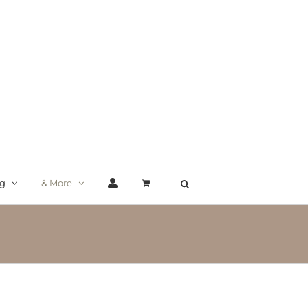
ng
& More