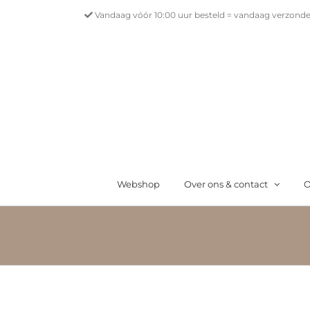
Ga
Vandaag vóór 10:00 uur besteld = vandaag verzonde
naar
inhoud
Webshop
Over ons & contact
O