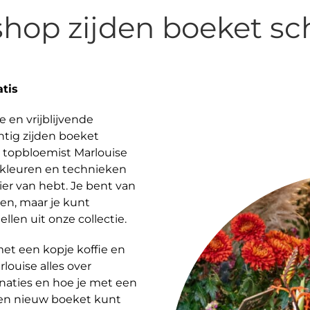
hop zijden boeket sc
tis
 en vrijblijvende
htig zijden boeket
 topbloemist Marlouise
 kleuren en technieken
ier van hebt. Je bent van
en, maar je kunt
len uit onze collectie.
t een kopje koffie en
louise alles over
naties en hoe je met een
een nieuw boeket kunt