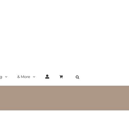
ng
& More