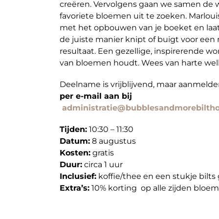
creëren. Vervolgens gaan we samen de 
favoriete bloemen uit te zoeken. Marlouis
met het opbouwen van je boeket en laat 
de juiste manier knipt of buigt voor een n
resultaat. Een gezellige, inspirerende w
van bloemen houdt. Wees van harte we
Deelname is vrijblijvend, maar aanmelden
per e-mail aan bij
administratie@bubblesandmorebiltho
Tijden:
10:30 – 11:30
Datum:
8 augustus
Kosten:
gratis
Duur:
circa 1 uur
Inclusief:
koffie/thee en een stukje bilts
Extra’s:
10% korting op alle zijden bloe