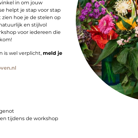
winkel in om jouw
e helpt je stap voor stap
zien hoe je de stelen op
atuurlijk en stijlvol
orkshop voor iedereen die
lkom!
 is wel verplicht,
meld je
ven.nl
 genot
men tijdens de workshop