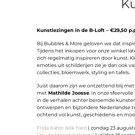
Ku
Kunstlezingen in de B-Loft – €29,50 p.
Bij Bubbles & More geloven we dat inspira
Tijdens het inkopen voor onze winkel la
zich regelmatig inspireren door kunst. K
emoties uit schilderijen zie je dan ook v
collecties, bloemwerk, styling en tafels.
Juist daarom zijn we ontzettend blij m
met
Mathilde Joosse
. In onze sfeervoll
in de verhalen achter beroemde kunsten
ontwerpen en bijzondere Nederlandse tra
ochtend vol kunst, geschiedenis en mooi
Frida Kahlo (klik hier)
| zondag 23 augustu