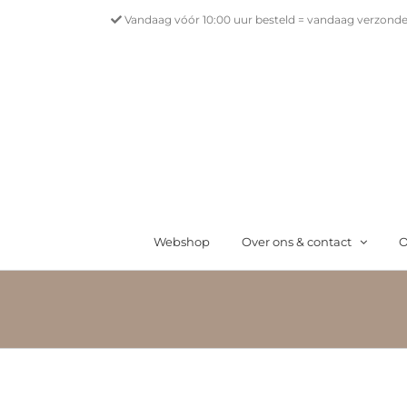
Ga
Vandaag vóór 10:00 uur besteld = vandaag verzonde
naar
inhoud
Webshop
Over ons & contact
O