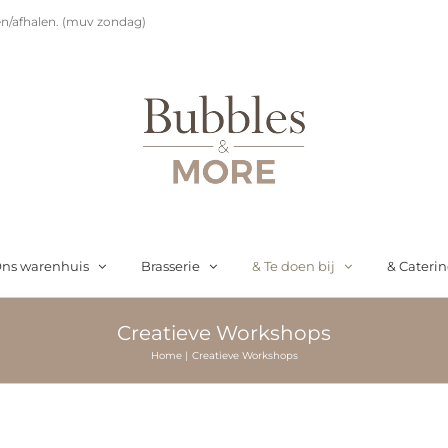
n/afhalen. (muv zondag)
ns warenhuis
Brasserie
& Te doen bij
& Cateri
Creatieve Workshops
Home
Creatieve Workshops