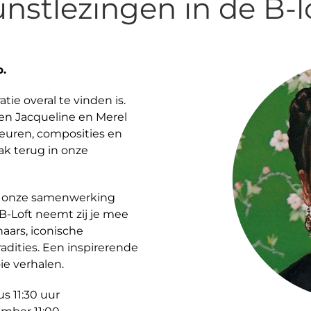
nstlezingen in de B-l
p.
tie overal te vinden is.
ten Jacqueline en Merel
leuren, composities en
aak terug in onze
et onze samenwerking
e B-Loft neemt zij je mee
aars, iconische
dities. Een inspirerende
e verhalen.
s 11:30 uur