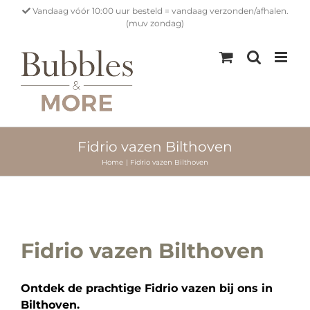
Ga
Vandaag vóór 10:00 uur besteld = vandaag verzonden/afhalen.
naar
(muv zondag)
inhoud
Fidrio vazen Bilthoven
Home
Fidrio vazen Bilthoven
Fidrio vazen Bilthoven
Ontdek de prachtige Fidrio vazen bij ons in
Bilthoven.