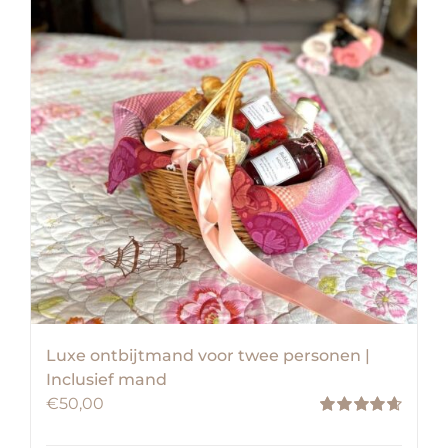
Luxe ontbijtmand voor twee personen |
Inclusief mand
€
50,00
Waardering
4.71
uit 5