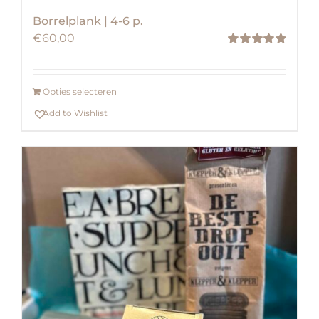
Borrelplank | 4-6 p.
€
60,00
Waardering
5.00
uit 5
Opties selecteren
Add to Wishlist