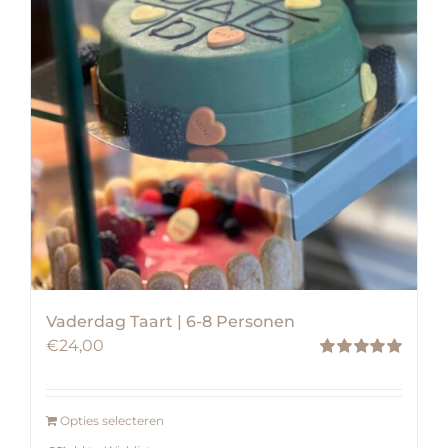
Vaderdag Taart | 6-8 Personen
€
24,00
Waardering
5.00
uit 5
Opties selecteren