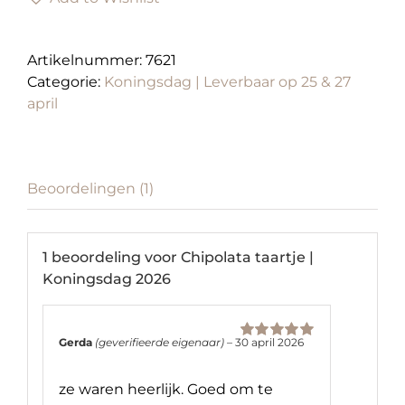
Koningsdag
2026
aantal
Artikelnummer:
7621
Categorie:
Koningsdag | Leverbaar op 25 & 27
april
Beoordelingen (1)
1 beoordeling voor
Chipolata taartje |
Koningsdag 2026
Gerda
(geverifieerde eigenaar)
–
30 april 2026
Waardering
5
uit 5
ze waren heerlijk. Goed om te