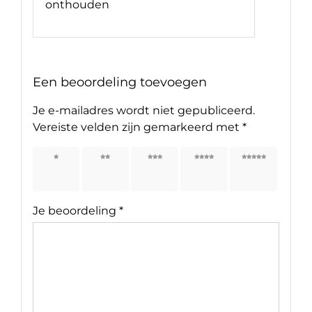
onthouden
Een beoordeling toevoegen
Je e-mailadres wordt niet gepubliceerd.
Vereiste velden zijn gemarkeerd met
*
1 van
2 van
3 van
4 van
5 van
de 5
de 5
de 5
de 5
de 5
sterren
sterren
sterren
sterren
sterren
Je beoordeling
*