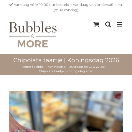
Ga
Vandaag vóór 10:00 uur besteld = vandaag verzonden/afhalen.
naar
(muv zondag)
inhoud
Chipolata taartje | Koningsdag 2026
Home
Winkel
Koningsdag | Leverbaar op 25 & 27 april
Chipolata taartje | Koningsdag 2026