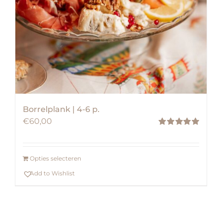
Borrelplank | 4-6 p.
€
60,00
Waardering
5.00
uit 5
Opties selecteren
Add to Wishlist