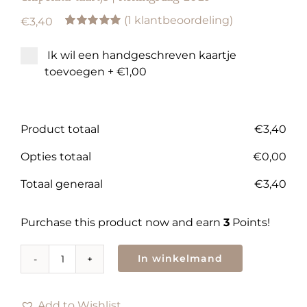
(
1
klantbeoordeling)
€
3,40
Waardering
1
5.00
op 5
Ik wil een handgeschreven kaartje
gebaseerd op
klantbeoordeling
toevoegen
+
€1,00
Product totaal
€
3,40
Opties totaal
€
0,00
Totaal generaal
€
3,40
Purchase this product now and earn
3
Points!
In winkelmand
Chipolata
taartje
|
Add to Wishlist