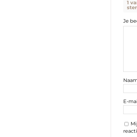
1 v
ste
Je be
Naa
E-ma
Mi
reacti