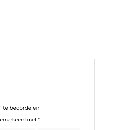
” te beoordelen
n gemarkeerd met
*