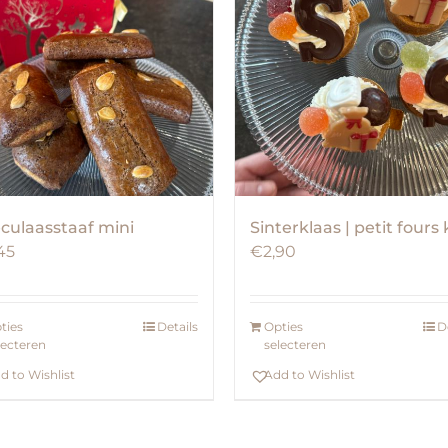
culaasstaaf mini
Sinterklaas | petit fours 
45
€
2,90
ties
Details
Opties
D
lecteren
selecteren
d to Wishlist
Add to Wishlist