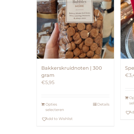
Bakkerskruidnoten | 300
Spe
gram
€
3,
€
5,95
Op
se
Opties
Details
selecteren
Ad
Add to Wishlist