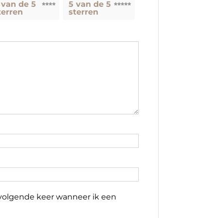
 van de 5
5 van de 5
terren
sterren
e volgende keer wanneer ik een