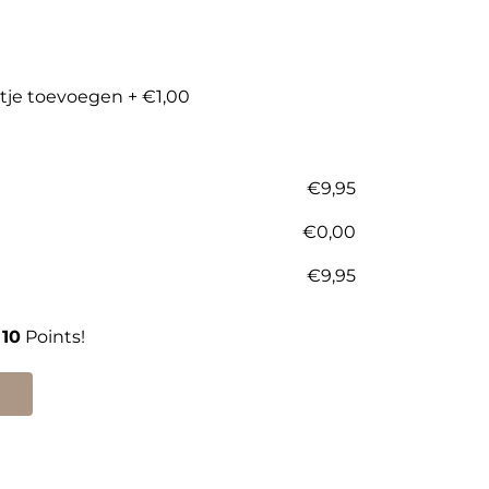
rtje toevoegen
+
€1,00
€
9,95
€
0,00
€
9,95
n
10
Points!
d