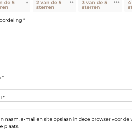
an de 5
2 van de 5
3 van de 5
4
rren
sterren
sterren
s
oordeling
*
m
*
il
*
jn naam, e-mail en site opslaan in deze browser voor d
e plaats.