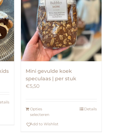
kids
Mini gevulde koek
speculaas | per stuk
€
5,50
etails
Opties
Details
selecteren
Add to Wishlist