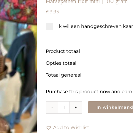
Marsepeinen fruit mini | 100 gram
€
9,95
Ik wil een handgeschreven kaa
Product totaal
Opties totaal
Totaal generaal
Purchase this product now and ear
In winkelman
Marsepeinen
fruit
mini
Add to Wishlist
|