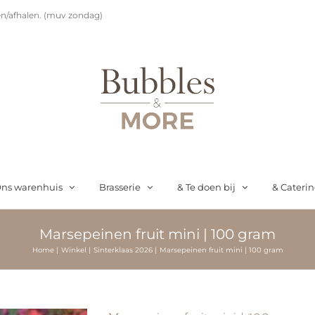
n/afhalen. (muv zondag)
ns warenhuis
Brasserie
& Te doen bij
& Cateri
Marsepeinen fruit mini | 100 gram
Home
Winkel
Sinterklaas 2026
Marsepeinen fruit mini | 100 gram