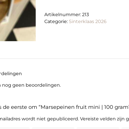
100
gram
Artikelnummer:
213
aantal
Categorie:
Sinterklaas 2026
rdelingen
jn nog geen beoordelingen.
 de eerste om “Marsepeinen fruit mini | 100 gram
mailadres wordt niet gepubliceerd.
Vereiste velden zij