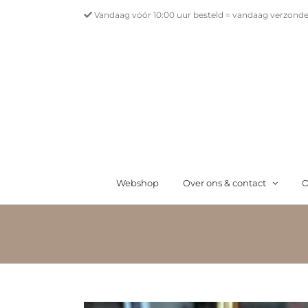
Ga
Vandaag vóór 10:00 uur besteld = vandaag verzonde
naar
inhoud
Webshop
Over ons & contact
O