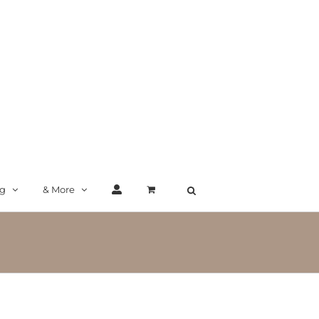
ng
& More