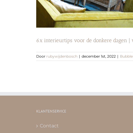
6x interieurtips voor de donkere dagen |
Door
rubywijdenbosch
|
december 1st, 2022
|
Bubble
KLANTENSERVICE
Contact