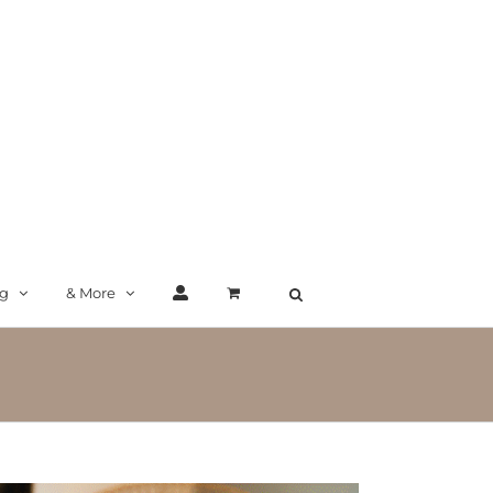
ng
& More