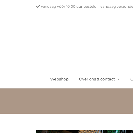
Ga
Vandaag vóór 10:00 uur besteld = vandaag verzonde
naar
inhoud
Webshop
Over ons & contact
O