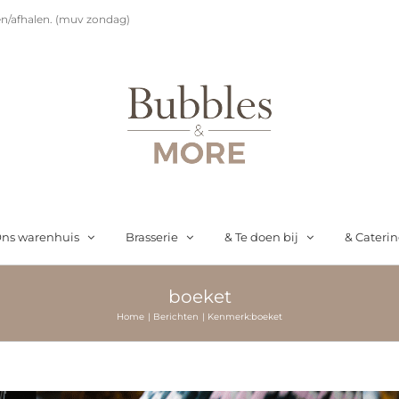
n/afhalen. (muv zondag)
ns warenhuis
Brasserie
& Te doen bij
& Cateri
boeket
Home
Berichten
Kenmerk:
boeket