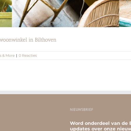
 woonwinkel in Bilthoven
s & More
|
0 Reacties
NIEUWSBRIEF
Word onderdeel van de B
updates over onze nieuw