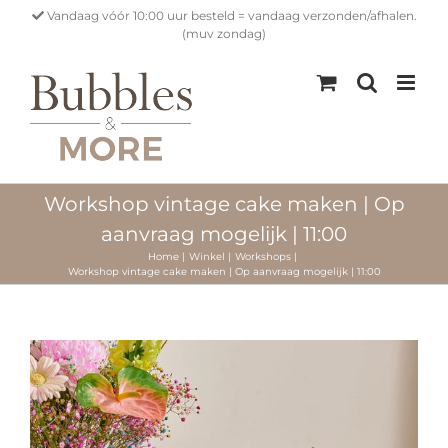
Ga
Vandaag vóór 10:00 uur besteld = vandaag verzonden/afhalen.
naar
(muv zondag)
inhoud
Workshop vintage cake maken | Op
aanvraag mogelijk | 11:00
Home
Winkel
Workshops
Workshop vintage cake maken | Op aanvraag mogelijk | 11:00