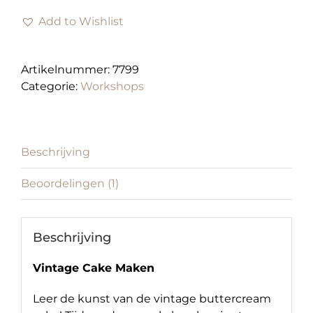
cake
Add to Wishlist
maken
|
Op
Artikelnummer:
7799
aanvraag
Categorie:
Workshops
mogelijk
|
11:00
aantal
Beschrijving
Beoordelingen (1)
Beschrijving
Vintage Cake Maken
Leer de kunst van de vintage buttercream