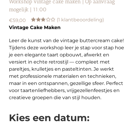
Workshop vintage cake maken | Op aanvraag
mogelijk | 11:00
(
1
klantbeoordeling)
€
59,00
Waardering
1
Vintage Cake Maken
3.00
op
5
Leer de kunst van de vintage buttercream cake!
gebaseerd
op
Tijdens deze workshop leer je stap voor stap hoe
klantbeoordeling
je een elegante taart opbouwt, afwerkt en
versiert in echte retrostijl — compleet met
pareltjes, krulletjes en pasteltinten. Je werkt
met professionele materialen en technieken,
maar in een ontspannen, gezellige sfeer. Perfect
voor taartenliefhebbers, vrijgezellenfeestjes en
creatieve groepen die van stijl houden.
Kies een datum: