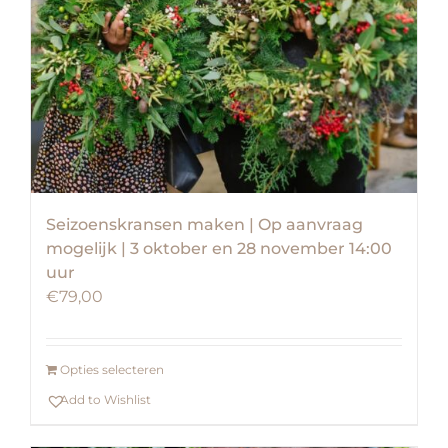
Seizoenskransen maken | Op aanvraag
mogelijk | 3 oktober en 28 november 14:00
uur
€
79,00
Opties selecteren
Add to Wishlist