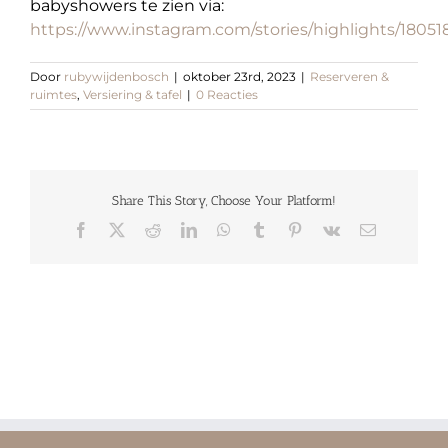
babyshowers te zien via:
https://www.instagram.com/stories/highlights/18051
Door
rubywijdenbosch
|
oktober 23rd, 2023
|
Reserveren &
ruimtes
,
Versiering & tafel
|
0 Reacties
Share This Story, Choose Your Platform!
Facebook
X
Reddit
LinkedIn
WhatsApp
Tumblr
Pinterest
Vk
E-
mail