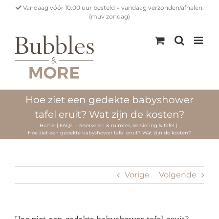
Ga
Vandaag vóór 10:00 uur besteld = vandaag verzonden/afhalen.
naar
(muv zondag)
inhoud
Hoe ziet een gedekte babyshower
tafel eruit? Wat zijn de kosten?
Home
FAQs
Reserveren & ruimtes
Versiering & tafel
Hoe ziet een gedekte babyshower tafel eruit? Wat zijn de kosten?
Vorige
Volgende