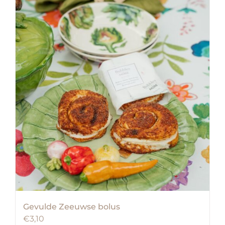
Gevulde Zeeuwse bolus
€
3,10