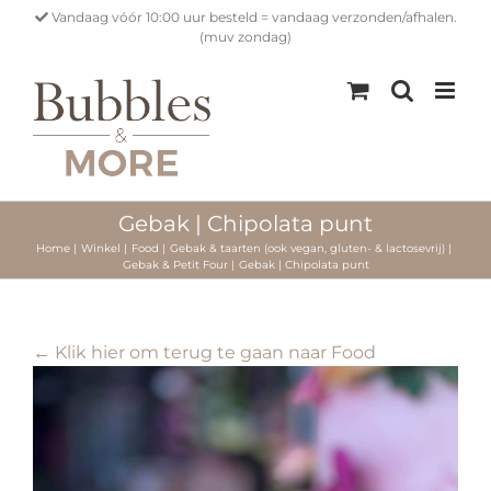
Ga
Vandaag vóór 10:00 uur besteld = vandaag verzonden/afhalen.
naar
(muv zondag)
inhoud
Gebak | Chipolata punt
Home
Winkel
Food
Gebak & taarten (ook vegan, gluten- & lactosevrij)
Gebak & Petit Four
Gebak | Chipolata punt
← Klik hier om terug te gaan naar Food