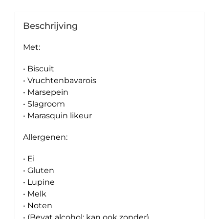
Beschrijving
Met:
• Biscuit
• Vruchtenbavarois
• Marsepein
• Slagroom
• Marasquin likeur
Allergenen:
• Ei
• Gluten
• Lupine
• Melk
• Noten
• (Bevat alcohol: kan ook zonder)