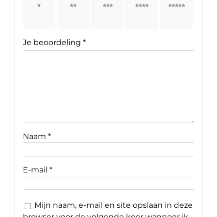
1 van
2 van
3 van
4 van
5 van
de 5
de 5
de 5
de 5
de 5
sterren
sterren
sterren
sterren
sterren
Je beoordeling
*
Naam
*
E-mail
*
Mijn naam, e-mail en site opslaan in deze
browser voor de volgende keer wanneer ik