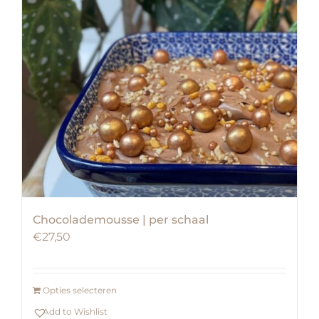
Chocolademousse | per schaal
€
27,50
Opties selecteren
Add to Wishlist