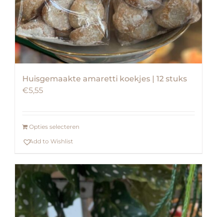
Huisgemaakte amaretti koekjes | 12 stuks
€
5,55
Opties selecteren
Add to Wishlist