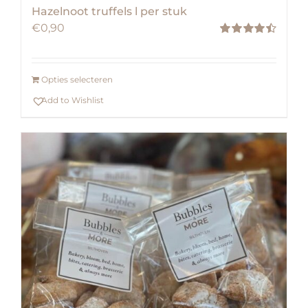
Hazelnoot truffels l per stuk
€
0,90
Waardering
4.50
uit 5
Opties selecteren
Add to Wishlist