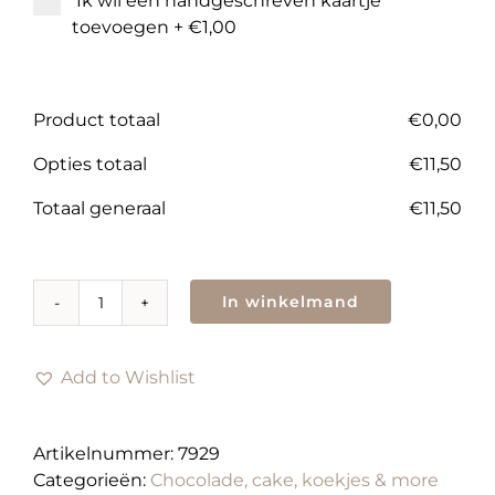
Ik wil een handgeschreven kaartje
toevoegen
+
€1,00
Product totaal
€
0,00
Opties totaal
€
11,50
Totaal generaal
€
11,50
In winkelmand
Doosje
Leonidas-
bonbons
Add to Wishlist
bestellen:
3
maten
Artikelnummer:
7929
aantal
Categorieën:
Chocolade, cake, koekjes & more