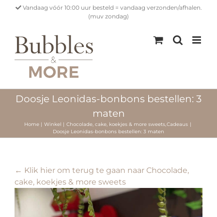
Ga
Vandaag vóór 10:00 uur besteld = vandaag verzonden/afhalen.
naar
(muv zondag)
inhoud
Doosje Leonidas-bonbons bestellen: 3
maten
Home
Winkel
Chocolade, cake, koekjes & more sweets
Cadeaus
Doosje Leonidas-bonbons bestellen: 3 maten
← Klik hier om terug te gaan naar Chocolade,
cake, koekjes & more sweets