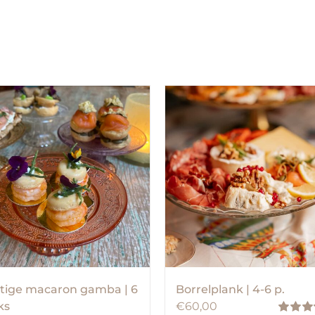
tige macaron gamba | 6
Borrelplank | 4-6 p.
ks
€
60,00