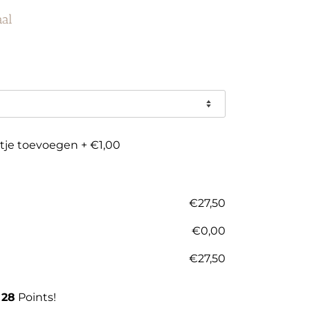
aal
rtje toevoegen
+
€1,00
€
27,50
€
0,00
€
27,50
n
28
Points!