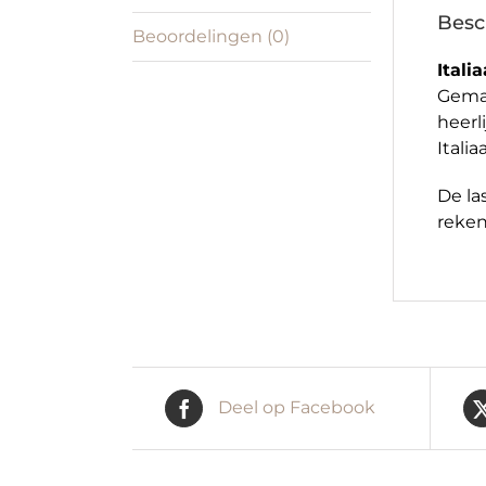
Besc
Beoordelingen (0)
Itali
Gemaa
heerl
Itali
De la
reken
Deel op Facebook