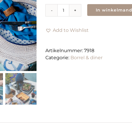
In winkelman
Lasagne
|
klasssiek
Add to Wishlist
of
vega
|
Artikelnummer:
7918
per
Categorie:
Borrel & diner
schaal
aantal