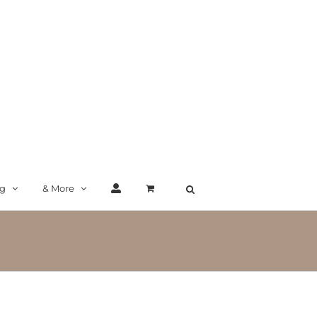
ng
& More