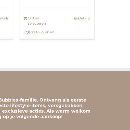
ing
5
etails
Opties
Details
selecteren
Add to Wishlist
ubbles-familie. Ontvang als eerste
ste lifestyle-items, versgebakken
n exclusieve acties. Als warm welkom
ng op je volgende aankoop!