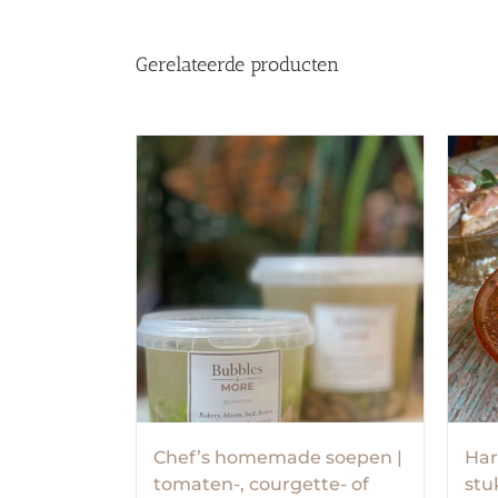
Gerelateerde producten
Chef’s homemade soepen |
Har
tomaten-, courgette- of
stu