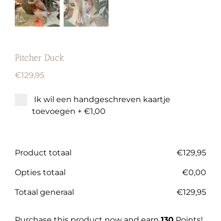
Pitcher Duck
€
129,95
Ik wil een handgeschreven kaartje
toevoegen
+
€1,00
Product totaal
€
129,95
Opties totaal
€
0,00
Totaal generaal
€
129,95
Purchase this product now and earn
130
Points!