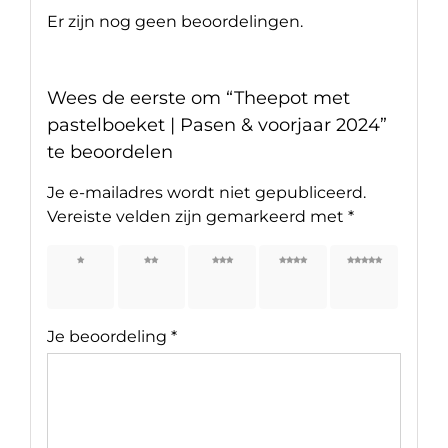
Er zijn nog geen beoordelingen.
Wees de eerste om “Theepot met
pastelboeket | Pasen & voorjaar 2024”
te beoordelen
Je e-mailadres wordt niet gepubliceerd.
Vereiste velden zijn gemarkeerd met
*
1 van
2 van
3 van
4 van
5 van
de 5
de 5
de 5
de 5
de 5
sterren
sterren
sterren
sterren
sterren
Je beoordeling
*