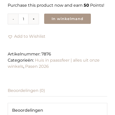
Purchase this product now and earn
50
Points!
In winkelmand
Theepot
met
pastelboeket
Add to Wishlist
|
Pasen
&
Artikelnummer:
7876
voorjaar
Categorieën:
Huis in paassfeer | alles uit onze
2024
winkels
,
Pasen 2026
aantal
Beoordelingen (0)
Beoordelingen