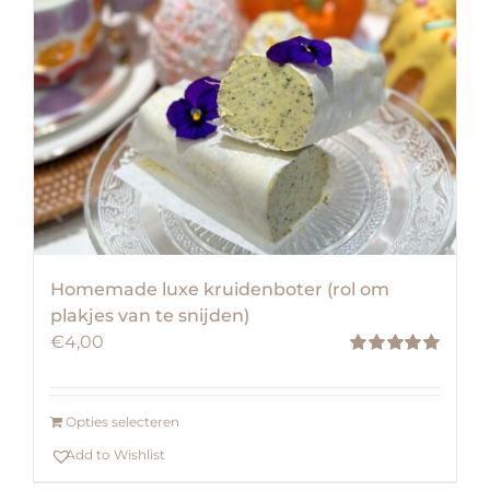
Homemade luxe kruidenboter (rol om
plakjes van te snijden)
€
4,00
Waardering
5.00
uit 5
Opties selecteren
Add to Wishlist