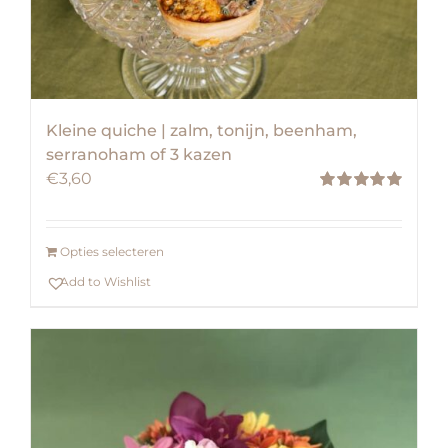
Kleine quiche | zalm, tonijn, beenham,
serranoham of 3 kazen
€
3,60
Waardering
5.00
uit 5
Opties selecteren
Add to Wishlist