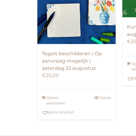
Kun
aug
€
29
Tegels beschilderen | Op
aanvraag mogelijk |
Op
zaterdag 22 augustus
se
€
25,00
Ad
Opties
Details
selecteren
Add to Wishlist