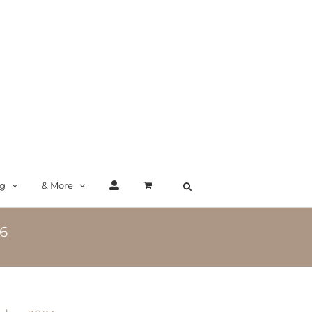
ng
& More
26