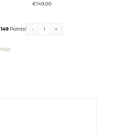
€
149,00
n
149
Points!
Workshop
Lumi
Flower
hlist
Lamp
|
31
oktober
2026
aantal