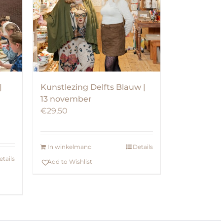
|
Kunstlezing Delfts Blauw |
13 november
€
29,50
In winkelmand
Details
etails
Add to Wishlist