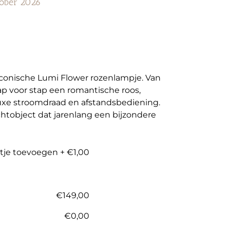
tober 2026
iconische Lumi Flower rozenlampje. Van
tap voor stap een romantische roos,
luxe stroomdraad en afstandsbediening.
ichtobject dat jarenlang een bijzondere
rtje toevoegen
+
€1,00
€
149,00
€
0,00