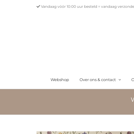
Ga
Vandaag vóór 10:00 uur besteld = vandaag verzonde
naar
inhoud
Webshop
Over ons & contact
O
W