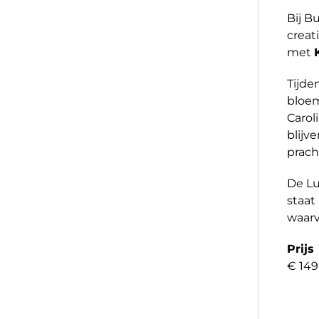
Bij B
creat
met
Tijde
bloem
Carol
blijv
prach
De Lu
staat
waarv
Prijs
€ 149