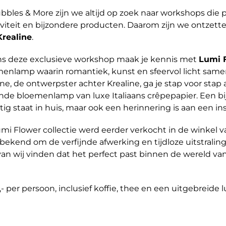
ubbles & More zijn we altijd op zoek naar workshops die 
iviteit en bijzondere producten. Daarom zijn we ontzet
Krealine
.
ns deze exclusieve workshop maak je kennis met
Lumi 
enlamp waarin romantiek, kunst en sfeervol licht sam
ine, de ontwerpster achter Krealine, ga je stap voor stap 
ende bloemenlamp van luxe Italiaans crêpepapier. Een bij
tig staat in huis, maar ook een herinnering is aan een in
mi Flower collectie werd eerder verkocht in de winke
 bekend om de verfijnde afwerking en tijdloze uitstraling
an wij vinden dat het perfect past binnen de wereld va
,- per persoon, inclusief koffie, thee en een uitgebreide 