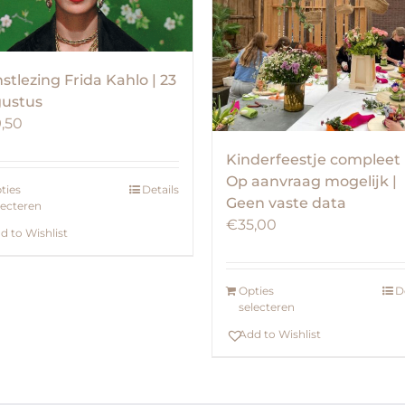
stlezing Frida Kahlo | 23
ustus
,50
Kinderfeestje compleet 
Op aanvraag mogelijk |
ties
Details
Geen vaste data
lecteren
€
35,00
d to Wishlist
Opties
D
selecteren
Add to Wishlist